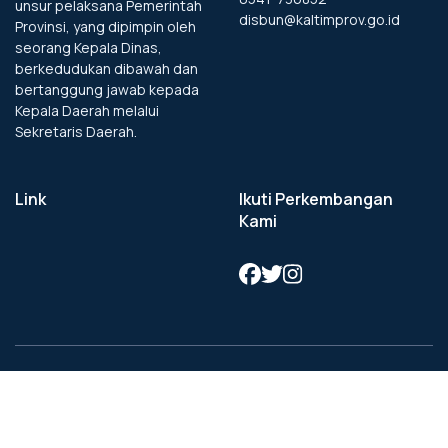
unsur pelaksana Pemerintah
disbun@kaltimprov.go.id
Provinsi, yang dipimpin oleh
seorang Kepala Dinas,
berkedudukan dibawah dan
bertanggung jawab kepada
Kepala Daerah melalui
Sekretaris Daerah.
Link
Ikuti Perkembangan
Kami
All rights reserved by Dinas Perkebunan Prov. Kaltim
Dibuat oleh by
Tim IT
.